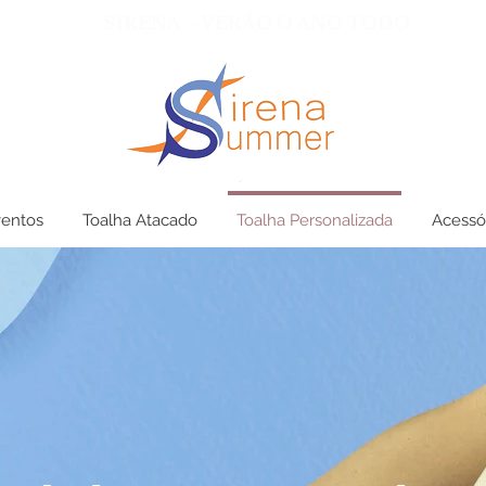
SIRENA - VERÃO O ANO TODO
ventos
Toalha Atacado
Toalha Personalizada
Acessó